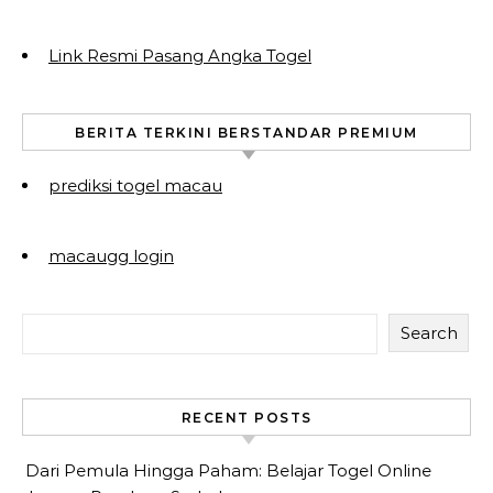
Link Resmi Pasang Angka Togel
BERITA TERKINI BERSTANDAR PREMIUM
prediksi togel macau
macaugg login
Search
RECENT POSTS
Dari Pemula Hingga Paham: Belajar Togel Online