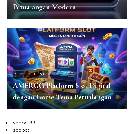
Petualangan Modern
SLOT ONLINE
AMERGG Platform Slot Digital
dengan Game Tema Petualangan
sbobet88
sbobet