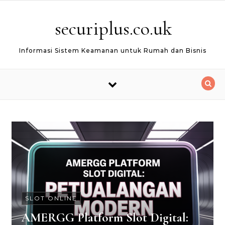
Skip to content
securiplus.co.uk
Informasi Sistem Keamanan untuk Rumah dan Bisnis
SLOT ONLINE
AMERGG Platform Slot Digital: