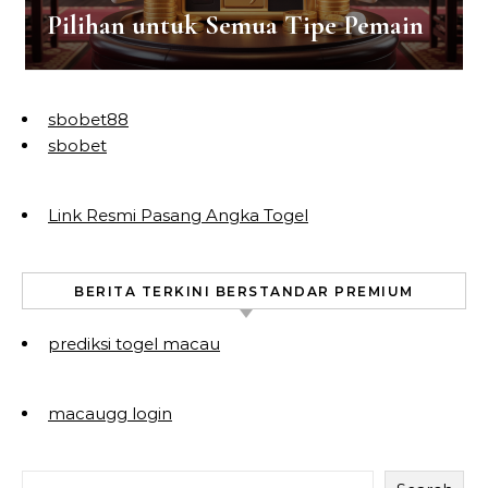
Pilihan untuk Semua Tipe Pemain
sbobet88
sbobet
Link Resmi Pasang Angka Togel
BERITA TERKINI BERSTANDAR PREMIUM
prediksi togel macau
macaugg login