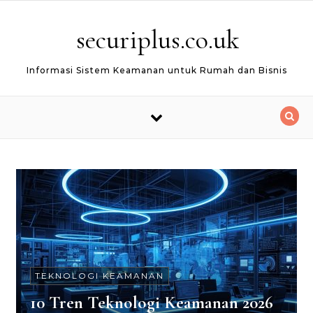
Skip to content
securiplus.co.uk
Informasi Sistem Keamanan untuk Rumah dan Bisnis
TEKNOLOGI KEAMANAN
10 Tren Teknologi Keamanan 2026