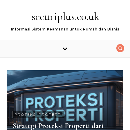
Skip to content
securiplus.co.uk
Informasi Sistem Keamanan untuk Rumah dan Bisnis
PROTEKSI PROPERTI
Strategi Proteksi Properti dari