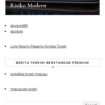
Risiko Modern
sbobet88
sbobet
Link Resmi Pasang Angka Togel
BERITA TERKINI BERSTANDAR PREMIUM
prediksi togel macau
macaugg login