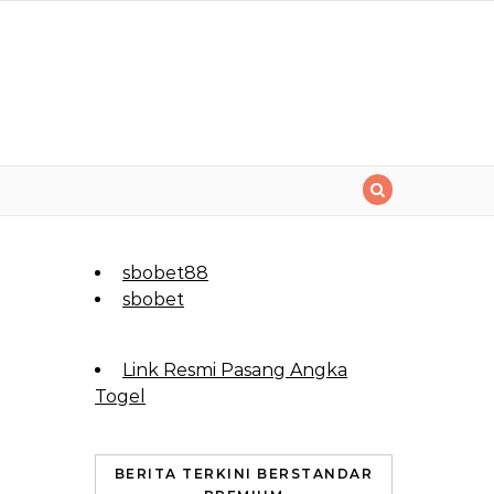
sbobet88
sbobet
Link Resmi Pasang Angka
Togel
BERITA TERKINI BERSTANDAR