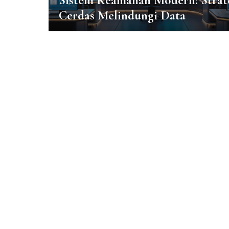
Sistem Keamanan Modern: Strat
Cerdas Melindungi Data