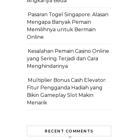
Angkanya Beda
Pasaran Togel Singapore: Alasan
Mengapa Banyak Pemain
Memilihnya untuk Bermain
Online
Kesalahan Pemain Casino Online
yang Sering Terjadi dan Cara
Menghindarinya
Multiplier Bonus Cash Elevator:
Fitur Pengganda Hadiah yang
Bikin Gameplay Slot Makin
Menarik
RECENT COMMENTS