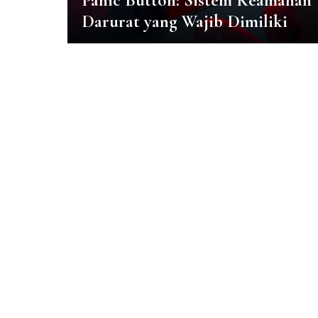
Panic Button: Sistem Keamanan
Darurat yang Wajib Dimiliki