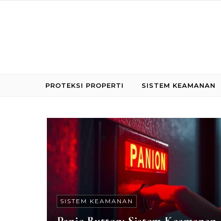
Skip to content
PROTEKSI PROPERTI
SISTEM KEAMANAN
SISTEM KEAMANAN