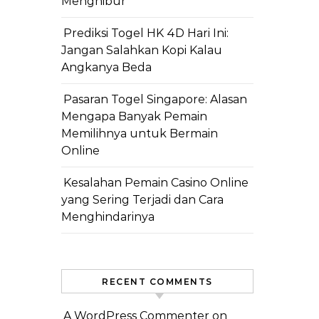
Menghibur
Prediksi Togel HK 4D Hari Ini:
Jangan Salahkan Kopi Kalau
Angkanya Beda
Pasaran Togel Singapore: Alasan
Mengapa Banyak Pemain
Memilihnya untuk Bermain
Online
Kesalahan Pemain Casino Online
yang Sering Terjadi dan Cara
Menghindarinya
RECENT COMMENTS
A WordPress Commenter
on