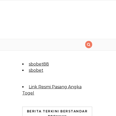
sbobet88
sbobet
Link Resmi Pasang Angka
Togel
BERITA TERKINI BERSTANDAR