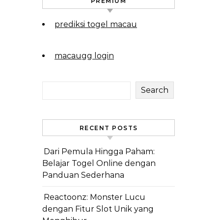
PREMIUM
prediksi togel macau
macaugg login
Search
RECENT POSTS
Dari Pemula Hingga Paham:
Belajar Togel Online dengan
Panduan Sederhana
Reactoonz: Monster Lucu
dengan Fitur Slot Unik yang