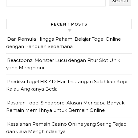
Search
RECENT POSTS
Dari Pemula Hingga Paham: Belajar Togel Online
dengan Panduan Sederhana
Reactoonz: Monster Lucu dengan Fitur Slot Unik
yang Menghibur
Prediksi Togel HK 4D Hari Ini: Jangan Salahkan Kopi
Kalau Angkanya Beda
Pasaran Togel Singapore: Alasan Mengapa Banyak
Pemain Memilihnya untuk Bermain Online
Kesalahan Pemain Casino Online yang Sering Terjadi
dan Cara Menghindarinya