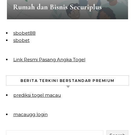
Rumah dan Bisnis Securiplus
sbobet88
sbobet
Link Resmi Pasang Angka Togel
BERITA TERKINI BERSTANDAR PREMIUM
prediksi togel macau
macaugg login