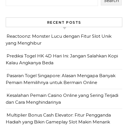
Search
RECENT POSTS
Reactoonz: Monster Lucu dengan Fitur Slot Unik
yang Menghibur
Prediksi Togel HK 4D Hari Ini: Jangan Salahkan Kopi
Kalau Angkanya Beda
Pasaran Togel Singapore: Alasan Mengapa Banyak
Pemain Memilihnya untuk Bermain Online
Kesalahan Pemain Casino Online yang Sering Terjadi
dan Cara Menghindarinya
Multiplier Bonus Cash Elevator: Fitur Pengganda
Hadiah yang Bikin Gameplay Slot Makin Menarik