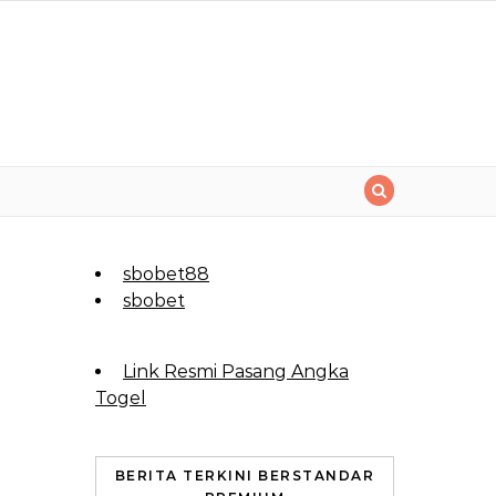
sbobet88
sbobet
Link Resmi Pasang Angka
Togel
BERITA TERKINI BERSTANDAR