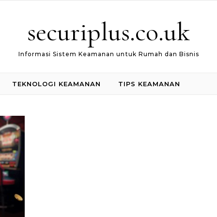
securiplus.co.uk
Informasi Sistem Keamanan untuk Rumah dan Bisnis
TEKNOLOGI KEAMANAN
TIPS KEAMANAN