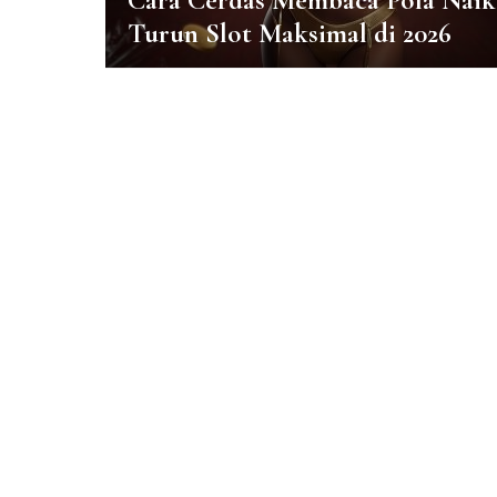
Cara Cerdas Membaca Pola Naik
Turun Slot Maksimal di 2026