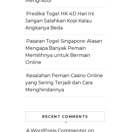
Menghibur
Prediksi Togel HK 4D Hari Ini:
Jangan Salahkan Kopi Kalau
Angkanya Beda
Pasaran Togel Singapore: Alasan
Mengapa Banyak Pemain
Memilihnya untuk Bermain
Online
Kesalahan Pemain Casino Online
yang Sering Terjadi dan Cara
Menghindarinya
RECENT COMMENTS
A WordPress Commenter
on