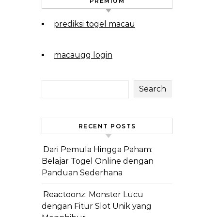
PREMIUM
prediksi togel macau
macaugg login
Search
RECENT POSTS
Dari Pemula Hingga Paham:
Belajar Togel Online dengan
Panduan Sederhana
Reactoonz: Monster Lucu
dengan Fitur Slot Unik yang