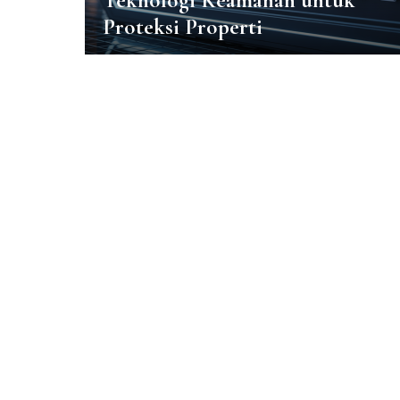
Teknologi Keamanan untuk
Proteksi Properti