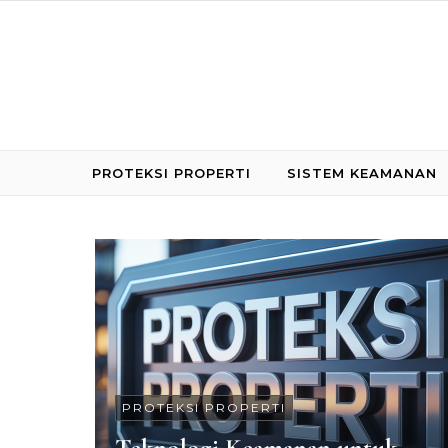
Skip to content
PROTEKSI PROPERTI
SISTEM KEAMANAN
PROTEKSI PROPERTI