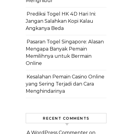
Menghibur
Prediksi Togel HK 4D Hari Ini:
Jangan Salahkan Kopi Kalau
Angkanya Beda
Pasaran Togel Singapore: Alasan
Mengapa Banyak Pemain
Memilihnya untuk Bermain
Online
Kesalahan Pemain Casino Online
yang Sering Terjadi dan Cara
Menghindarinya
RECENT COMMENTS
A WordPress Commenter
on