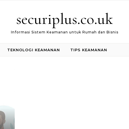
securiplus.co.uk
Informasi Sistem Keamanan untuk Rumah dan Bisnis
TEKNOLOGI KEAMANAN
TIPS KEAMANAN