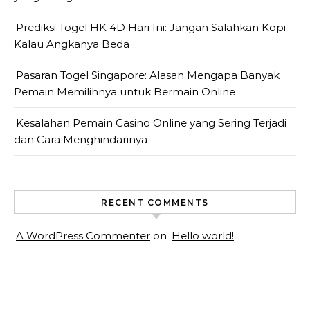
Prediksi Togel HK 4D Hari Ini: Jangan Salahkan Kopi
Kalau Angkanya Beda
Pasaran Togel Singapore: Alasan Mengapa Banyak
Pemain Memilihnya untuk Bermain Online
Kesalahan Pemain Casino Online yang Sering Terjadi
dan Cara Menghindarinya
RECENT COMMENTS
A WordPress Commenter
on
Hello world!