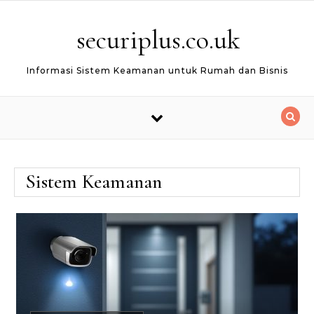
Skip to content
securiplus.co.uk
Informasi Sistem Keamanan untuk Rumah dan Bisnis
Sistem Keamanan