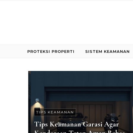
Skip to content
PROTEKSI PROPERTI
SISTEM KEAMANAN
TIPS KEAMANAN
Tips Keamanan Garasi Agar