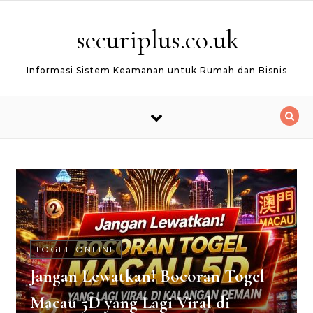
Skip to content
securiplus.co.uk
Informasi Sistem Keamanan untuk Rumah dan Bisnis
TOGEL ONLINE
Jangan Lewatkan! Bocoran Togel
Macau 5D yang Lagi Viral di