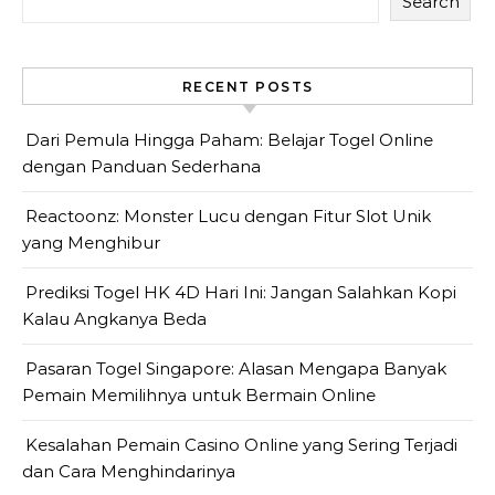
Search
RECENT POSTS
Dari Pemula Hingga Paham: Belajar Togel Online
dengan Panduan Sederhana
Reactoonz: Monster Lucu dengan Fitur Slot Unik
yang Menghibur
Prediksi Togel HK 4D Hari Ini: Jangan Salahkan Kopi
Kalau Angkanya Beda
Pasaran Togel Singapore: Alasan Mengapa Banyak
Pemain Memilihnya untuk Bermain Online
Kesalahan Pemain Casino Online yang Sering Terjadi
dan Cara Menghindarinya