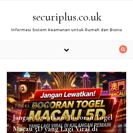
Skip to content
securiplus.co.uk
Informasi Sistem Keamanan untuk Rumah dan Bisnis
TOGEL ONLINE
Jangan Lewatkan! Bocoran Togel
Macau 5D yang Lagi Viral di