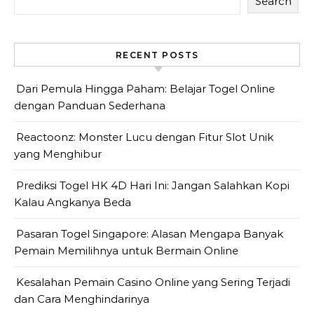
Search
RECENT POSTS
Dari Pemula Hingga Paham: Belajar Togel Online
dengan Panduan Sederhana
Reactoonz: Monster Lucu dengan Fitur Slot Unik
yang Menghibur
Prediksi Togel HK 4D Hari Ini: Jangan Salahkan Kopi
Kalau Angkanya Beda
Pasaran Togel Singapore: Alasan Mengapa Banyak
Pemain Memilihnya untuk Bermain Online
Kesalahan Pemain Casino Online yang Sering Terjadi
dan Cara Menghindarinya