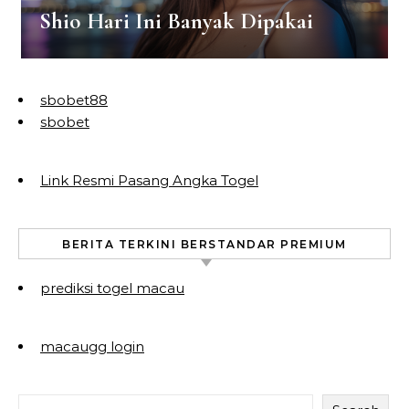
Shio Hari Ini Banyak Dipakai
sbobet88
sbobet
Link Resmi Pasang Angka Togel
BERITA TERKINI BERSTANDAR PREMIUM
prediksi togel macau
macaugg login