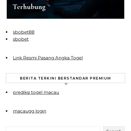
Terhubung
sbobet88
sbobet
Link Resmi Pasang Angka Togel
BERITA TERKINI BERSTANDAR PREMIUM
prediksi togel macau
macaugg login