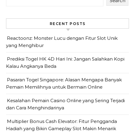
Search
RECENT POSTS
Reactoonz: Monster Lucu dengan Fitur Slot Unik
yang Menghibur
Prediksi Togel HK 4D Hari Ini: Jangan Salahkan Kopi
Kalau Angkanya Beda
Pasaran Togel Singapore: Alasan Mengapa Banyak
Pemain Memilihnya untuk Bermain Online
Kesalahan Pemain Casino Online yang Sering Terjadi
dan Cara Menghindarinya
Multiplier Bonus Cash Elevator: Fitur Pengganda
Hadiah yang Bikin Gameplay Slot Makin Menarik