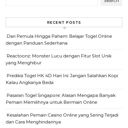
Search
RECENT POSTS
Dari Pemula Hingga Paham: Belajar Togel Online
dengan Panduan Sederhana
Reactoonz: Monster Lucu dengan Fitur Slot Unik
yang Menghibur
Prediksi Togel HK 4D Hari Ini: Jangan Salahkan Kopi
Kalau Angkanya Beda
Pasaran Togel Singapore: Alasan Mengapa Banyak
Pemain Memilihnya untuk Bermain Online
Kesalahan Pemain Casino Online yang Sering Terjadi
dan Cara Menghindarinya