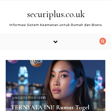
Skip to content
securiplus.co.uk
Informasi Sistem Keamanan untuk Rumah dan Bisnis
UNCATEGORIZED
TERNYATA INI! Rumus Togel