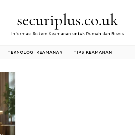
securiplus.co.uk
Informasi Sistem Keamanan untuk Rumah dan Bisnis
TEKNOLOGI KEAMANAN
TIPS KEAMANAN