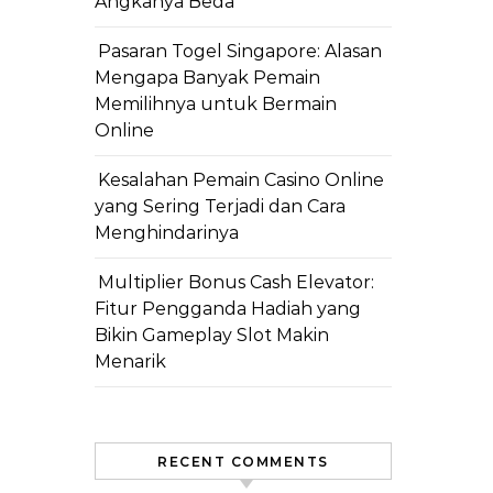
Angkanya Beda
Pasaran Togel Singapore: Alasan
Mengapa Banyak Pemain
Memilihnya untuk Bermain
Online
Kesalahan Pemain Casino Online
yang Sering Terjadi dan Cara
Menghindarinya
Multiplier Bonus Cash Elevator:
Fitur Pengganda Hadiah yang
Bikin Gameplay Slot Makin
Menarik
RECENT COMMENTS