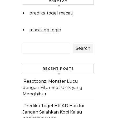
PREMIUM
prediksi togel macau
macaugg login
Search
RECENT POSTS
Reactoonz: Monster Lucu
dengan Fitur Slot Unik yang
Menghibur
Prediksi Togel HK 4D Hari Ini:
Jangan Salahkan Kopi Kalau