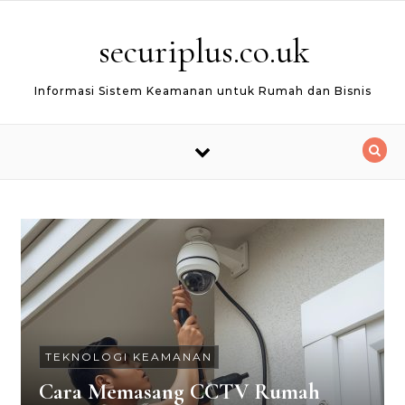
Skip to content
securiplus.co.uk
Informasi Sistem Keamanan untuk Rumah dan Bisnis
TEKNOLOGI KEAMANAN
Cara Memasang CCTV Rumah