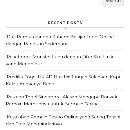
Search
RECENT POSTS
Dari Pemula Hingga Paham: Belajar Togel Online
dengan Panduan Sederhana
Reactoonz: Monster Lucu dengan Fitur Slot Unik
yang Menghibur
Prediksi Togel HK 4D Hari Ini: Jangan Salahkan Kopi
Kalau Angkanya Beda
Pasaran Togel Singapore: Alasan Mengapa Banyak
Pemain Memilihnya untuk Bermain Online
Kesalahan Pemain Casino Online yang Sering Terjadi
dan Cara Menghindarinya