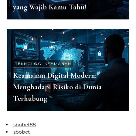
yang Wajib Kamu Tahu!
TEKNOLOGI KEAMANAN
Keamanan Digital Modern:
Menghadapi Risiko di Dunia
Terhubung
sbobet88
sbobet