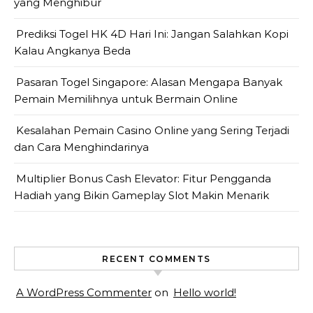
yang Menghibur
Prediksi Togel HK 4D Hari Ini: Jangan Salahkan Kopi
Kalau Angkanya Beda
Pasaran Togel Singapore: Alasan Mengapa Banyak
Pemain Memilihnya untuk Bermain Online
Kesalahan Pemain Casino Online yang Sering Terjadi
dan Cara Menghindarinya
Multiplier Bonus Cash Elevator: Fitur Pengganda
Hadiah yang Bikin Gameplay Slot Makin Menarik
RECENT COMMENTS
A WordPress Commenter
on
Hello world!