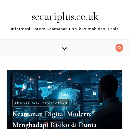
Skip to content
securiplus.co.uk
Informasi Sistem Keamanan untuk Rumah dan Bisnis
TEKNOLOGI KEAMANAN
Keamanan Digital Modern:
Menghadapi Risiko di Dunia