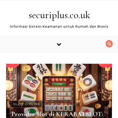
Skip to content
securiplus.co.uk
Informasi Sistem Keamanan untuk Rumah dan Bisnis
SLOT ONLINE
Provider Slot di KERABATSLOT: