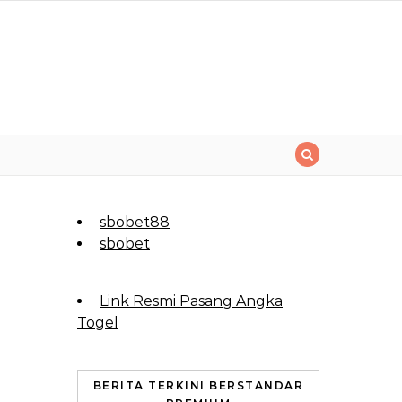
sbobet88
sbobet
Link Resmi Pasang Angka
Togel
BERITA TERKINI BERSTANDAR