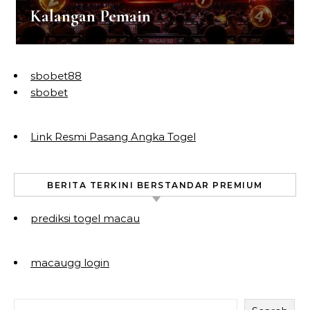
Kalangan Pemain
sbobet88
sbobet
Link Resmi Pasang Angka Togel
BERITA TERKINI BERSTANDAR PREMIUM
prediksi togel macau
macaugg login