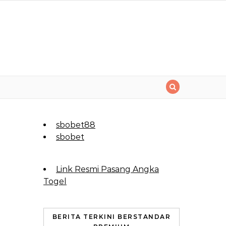
sbobet88
sbobet
Link Resmi Pasang Angka
Togel
BERITA TERKINI BERSTANDAR