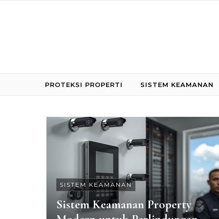
Skip to content
PROTEKSI PROPERTI
SISTEM KEAMANAN
SISTEM KEAMANAN
Sistem Keamanan Property