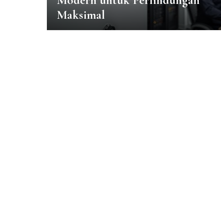
Modern untuk Perlindungan
Maksimal