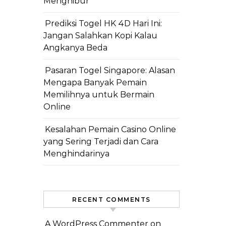
Menghibur
Prediksi Togel HK 4D Hari Ini:
Jangan Salahkan Kopi Kalau
Angkanya Beda
Pasaran Togel Singapore: Alasan
Mengapa Banyak Pemain
Memilihnya untuk Bermain
Online
Kesalahan Pemain Casino Online
yang Sering Terjadi dan Cara
Menghindarinya
RECENT COMMENTS
A WordPress Commenter
on