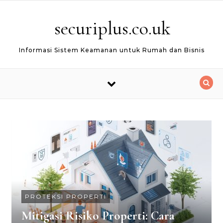
Skip to content
securiplus.co.uk
Informasi Sistem Keamanan untuk Rumah dan Bisnis
PROTEKSI PROPERTI
Mitigasi Risiko Properti: Cara