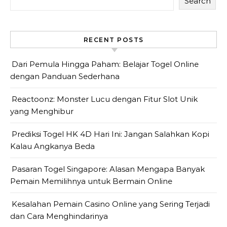
Search
RECENT POSTS
Dari Pemula Hingga Paham: Belajar Togel Online
dengan Panduan Sederhana
Reactoonz: Monster Lucu dengan Fitur Slot Unik
yang Menghibur
Prediksi Togel HK 4D Hari Ini: Jangan Salahkan Kopi
Kalau Angkanya Beda
Pasaran Togel Singapore: Alasan Mengapa Banyak
Pemain Memilihnya untuk Bermain Online
Kesalahan Pemain Casino Online yang Sering Terjadi
dan Cara Menghindarinya