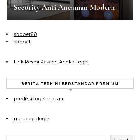
Security Anti Ancaman Modern
sbobet88
sbobet
Link Resmi Pasang Angka Togel
BERITA TERKINI BERSTANDAR PREMIUM
prediksi togel macau
macaugg login