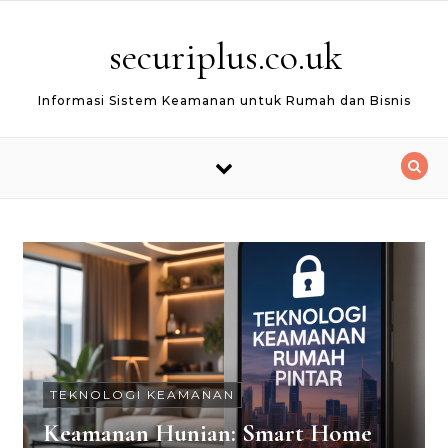
Skip to content
securiplus.co.uk
Informasi Sistem Keamanan untuk Rumah dan Bisnis
TEKNOLOGI KEAMANAN
Keamanan Hunian: Smart Home