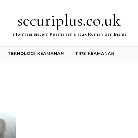
securiplus.co.uk
Informasi Sistem Keamanan untuk Rumah dan Bisnis
TEKNOLOGI KEAMANAN
TIPS KEAMANAN