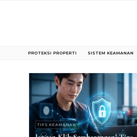
Skip to content
PROTEKSI PROPERTI
SISTEM KEAMANAN
TIPS KEAMANAN