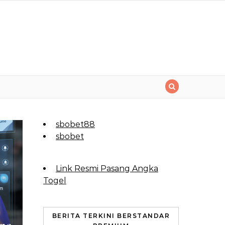
sbobet88
sbobet
Link Resmi Pasang Angka
Togel
BERITA TERKINI BERSTANDAR