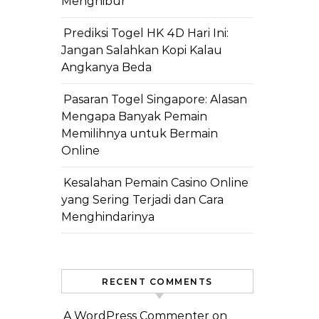
Menghibur
Prediksi Togel HK 4D Hari Ini:
Jangan Salahkan Kopi Kalau
Angkanya Beda
Pasaran Togel Singapore: Alasan
Mengapa Banyak Pemain
Memilihnya untuk Bermain
Online
Kesalahan Pemain Casino Online
yang Sering Terjadi dan Cara
Menghindarinya
RECENT COMMENTS
A WordPress Commenter
on