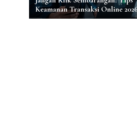
Jangan Klik Sembarangan! Tips
Keamanan Transaksi Online 202