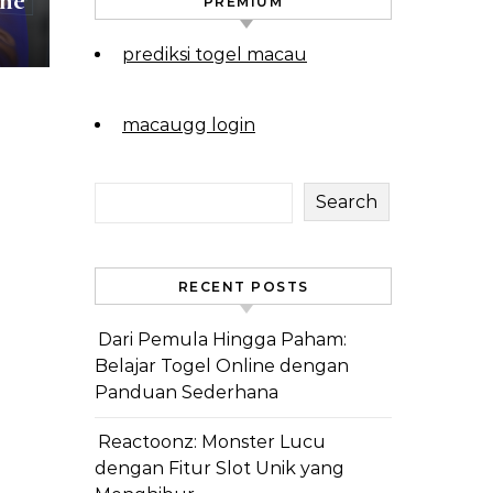
ne
PREMIUM
prediksi togel macau
macaugg login
Search
RECENT POSTS
Dari Pemula Hingga Paham:
Belajar Togel Online dengan
Panduan Sederhana
Reactoonz: Monster Lucu
dengan Fitur Slot Unik yang