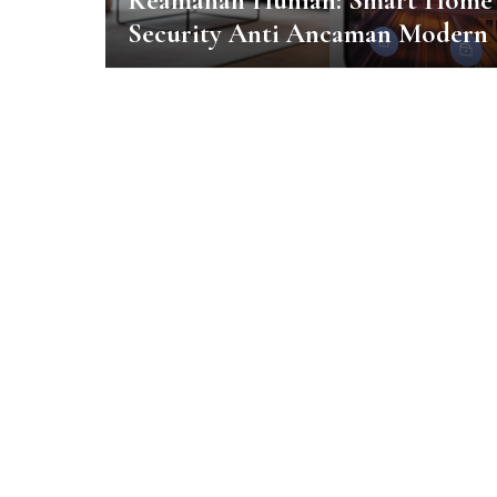
Keamanan Hunian: Smart Home
Security Anti Ancaman Modern