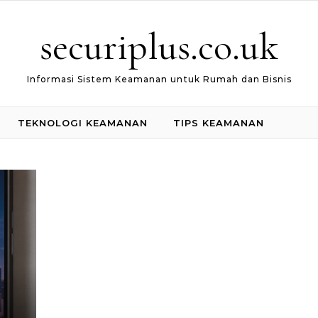
securiplus.co.uk
Informasi Sistem Keamanan untuk Rumah dan Bisnis
TEKNOLOGI KEAMANAN
TIPS KEAMANAN