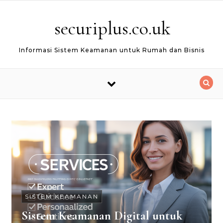
Skip to content
securiplus.co.uk
Informasi Sistem Keamanan untuk Rumah dan Bisnis
SISTEM KEAMANAN
Sistem Keamanan Digital untuk