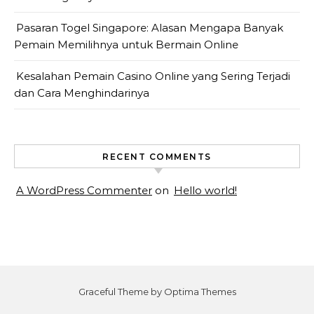
Pasaran Togel Singapore: Alasan Mengapa Banyak
Pemain Memilihnya untuk Bermain Online
Kesalahan Pemain Casino Online yang Sering Terjadi
dan Cara Menghindarinya
RECENT COMMENTS
A WordPress Commenter
on
Hello world!
Graceful Theme by
Optima Themes