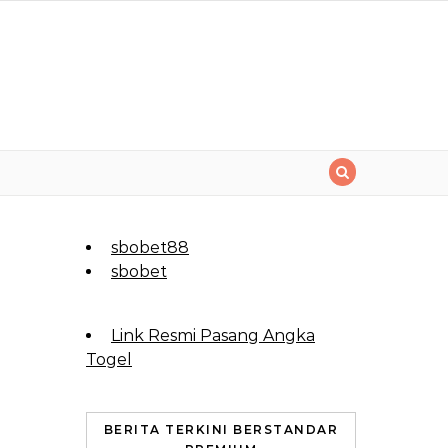
sbobet88
sbobet
Link Resmi Pasang Angka
Togel
BERITA TERKINI BERSTANDAR