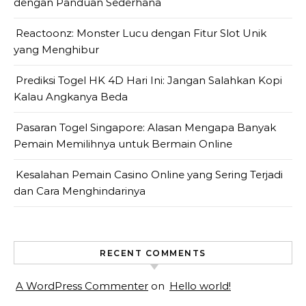
dengan Panduan Sederhana
Reactoonz: Monster Lucu dengan Fitur Slot Unik
yang Menghibur
Prediksi Togel HK 4D Hari Ini: Jangan Salahkan Kopi
Kalau Angkanya Beda
Pasaran Togel Singapore: Alasan Mengapa Banyak
Pemain Memilihnya untuk Bermain Online
Kesalahan Pemain Casino Online yang Sering Terjadi
dan Cara Menghindarinya
RECENT COMMENTS
A WordPress Commenter
on
Hello world!