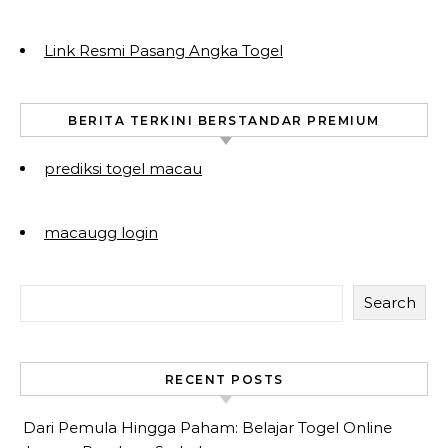
Link Resmi Pasang Angka Togel
BERITA TERKINI BERSTANDAR PREMIUM
prediksi togel macau
macaugg login
Search
RECENT POSTS
Dari Pemula Hingga Paham: Belajar Togel Online