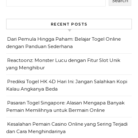
Search
RECENT POSTS
Dari Pemula Hingga Paham: Belajar Togel Online
dengan Panduan Sederhana
Reactoonz: Monster Lucu dengan Fitur Slot Unik
yang Menghibur
Prediksi Togel HK 4D Hari Ini: Jangan Salahkan Kopi
Kalau Angkanya Beda
Pasaran Togel Singapore: Alasan Mengapa Banyak
Pemain Memilihnya untuk Bermain Online
Kesalahan Pemain Casino Online yang Sering Terjadi
dan Cara Menghindarinya