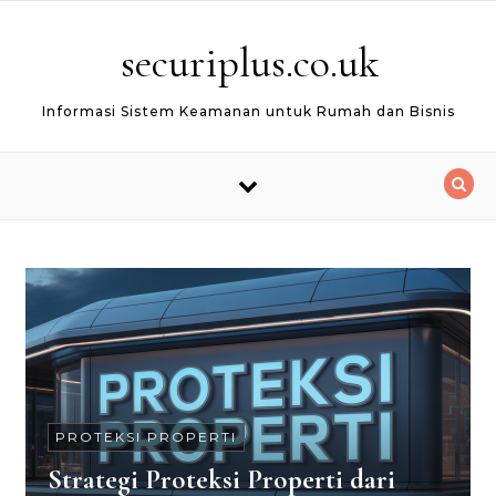
Skip to content
securiplus.co.uk
Informasi Sistem Keamanan untuk Rumah dan Bisnis
PROTEKSI PROPERTI
Strategi Proteksi Properti dari