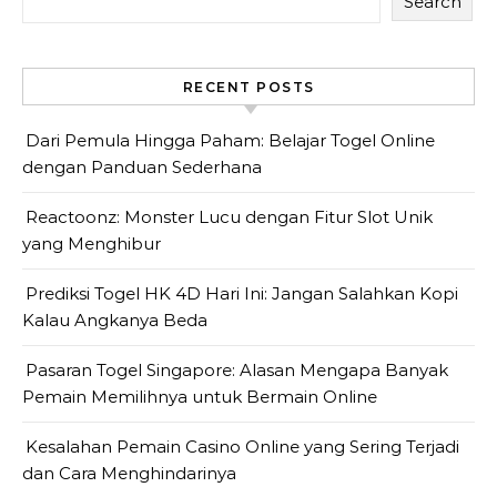
Search
RECENT POSTS
Dari Pemula Hingga Paham: Belajar Togel Online
dengan Panduan Sederhana
Reactoonz: Monster Lucu dengan Fitur Slot Unik
yang Menghibur
Prediksi Togel HK 4D Hari Ini: Jangan Salahkan Kopi
Kalau Angkanya Beda
Pasaran Togel Singapore: Alasan Mengapa Banyak
Pemain Memilihnya untuk Bermain Online
Kesalahan Pemain Casino Online yang Sering Terjadi
dan Cara Menghindarinya