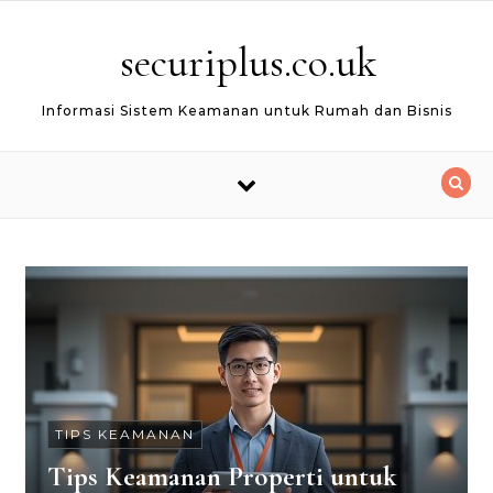
Skip to content
securiplus.co.uk
Informasi Sistem Keamanan untuk Rumah dan Bisnis
TIPS KEAMANAN
Tips Keamanan Properti untuk