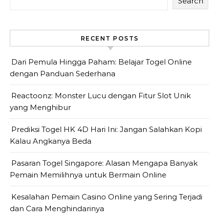
Search
RECENT POSTS
Dari Pemula Hingga Paham: Belajar Togel Online
dengan Panduan Sederhana
Reactoonz: Monster Lucu dengan Fitur Slot Unik
yang Menghibur
Prediksi Togel HK 4D Hari Ini: Jangan Salahkan Kopi
Kalau Angkanya Beda
Pasaran Togel Singapore: Alasan Mengapa Banyak
Pemain Memilihnya untuk Bermain Online
Kesalahan Pemain Casino Online yang Sering Terjadi
dan Cara Menghindarinya