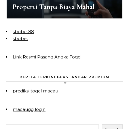
Properti Tanpa Biaya Mahal
sbobet88
sbobet
Link Resmi Pasang Angka Togel
BERITA TERKINI BERSTANDAR PREMIUM
prediksi togel macau
macaugg login