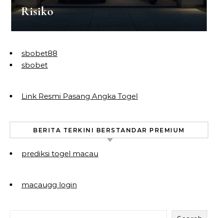
Risiko
sbobet88
sbobet
Link Resmi Pasang Angka Togel
BERITA TERKINI BERSTANDAR PREMIUM
prediksi togel macau
macaugg login