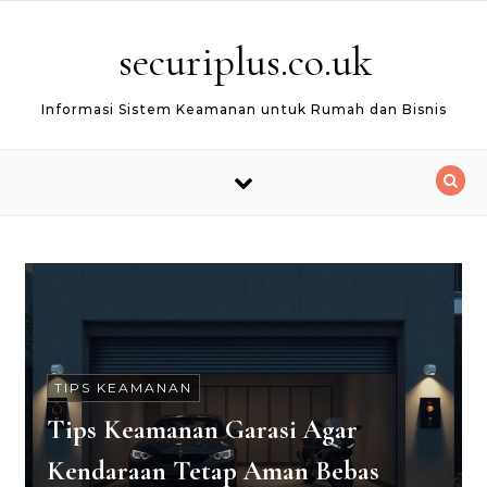
Skip to content
securiplus.co.uk
Informasi Sistem Keamanan untuk Rumah dan Bisnis
TIPS KEAMANAN
Tips Keamanan Garasi Agar
Kendaraan Tetap Aman Bebas