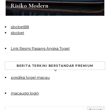
Risiko Modern
sbobet88
sbobet
Link Resmi Pasang Angka Togel
BERITA TERKINI BERSTANDAR PREMIUM
prediksi togel macau
macaugg login