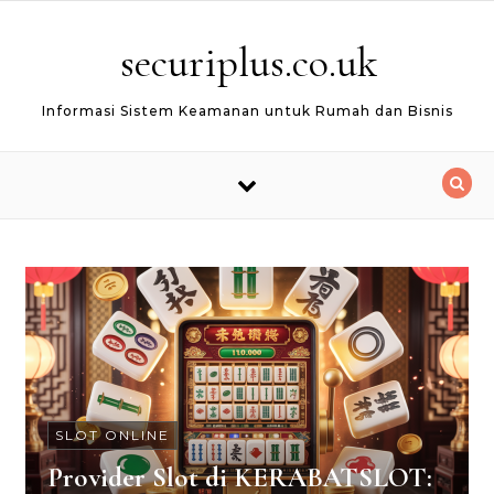
Skip to content
securiplus.co.uk
Informasi Sistem Keamanan untuk Rumah dan Bisnis
SLOT ONLINE
Provider Slot di KERABATSLOT: