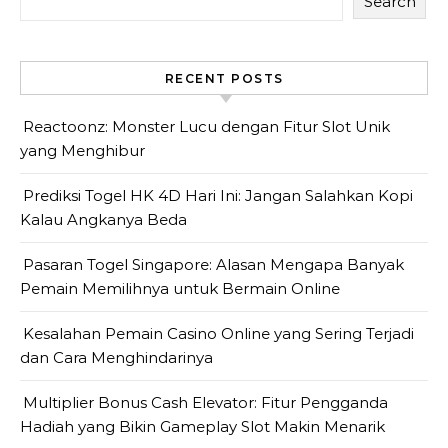
Search
RECENT POSTS
Reactoonz: Monster Lucu dengan Fitur Slot Unik
yang Menghibur
Prediksi Togel HK 4D Hari Ini: Jangan Salahkan Kopi
Kalau Angkanya Beda
Pasaran Togel Singapore: Alasan Mengapa Banyak
Pemain Memilihnya untuk Bermain Online
Kesalahan Pemain Casino Online yang Sering Terjadi
dan Cara Menghindarinya
Multiplier Bonus Cash Elevator: Fitur Pengganda
Hadiah yang Bikin Gameplay Slot Makin Menarik