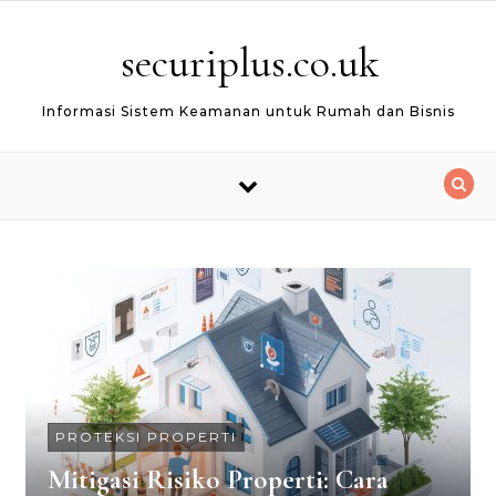
Skip to content
securiplus.co.uk
Informasi Sistem Keamanan untuk Rumah dan Bisnis
PROTEKSI PROPERTI
Mitigasi Risiko Properti: Cara