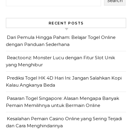
Search
RECENT POSTS
Dari Pemula Hingga Paham: Belajar Togel Online
dengan Panduan Sederhana
Reactoonz: Monster Lucu dengan Fitur Slot Unik
yang Menghibur
Prediksi Togel HK 4D Hari Ini: Jangan Salahkan Kopi
Kalau Angkanya Beda
Pasaran Togel Singapore: Alasan Mengapa Banyak
Pemain Memilihnya untuk Bermain Online
Kesalahan Pemain Casino Online yang Sering Terjadi
dan Cara Menghindarinya