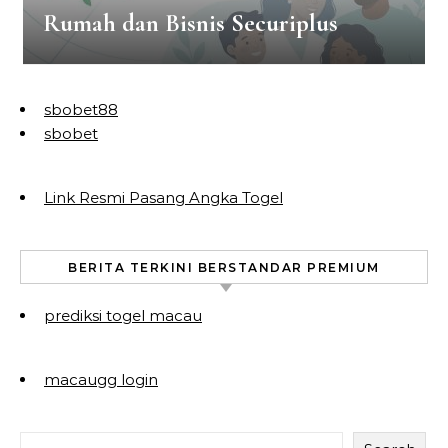
Rumah dan Bisnis Securiplus
sbobet88
sbobet
Link Resmi Pasang Angka Togel
BERITA TERKINI BERSTANDAR PREMIUM
prediksi togel macau
macaugg login