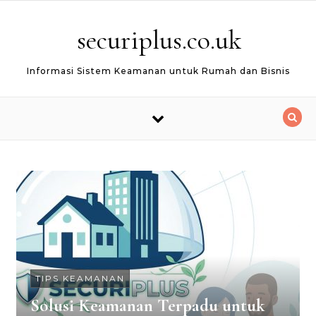
Skip to content
securiplus.co.uk
Informasi Sistem Keamanan untuk Rumah dan Bisnis
TIPS KEAMANAN
Solusi Keamanan Terpadu untuk