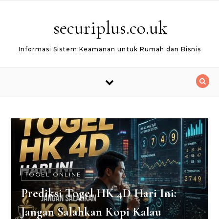
Skip to content
securiplus.co.uk
Informasi Sistem Keamanan untuk Rumah dan Bisnis
TOGEL ONLINE
Prediksi Togel HK 4D Hari Ini:
Jangan Salahkan Kopi Kalau