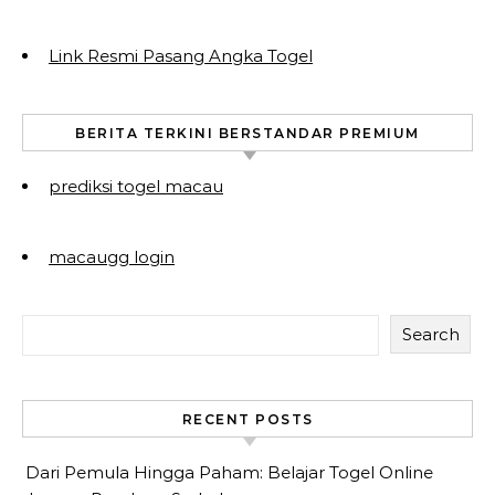
Link Resmi Pasang Angka Togel
BERITA TERKINI BERSTANDAR PREMIUM
prediksi togel macau
macaugg login
Search
RECENT POSTS
Dari Pemula Hingga Paham: Belajar Togel Online