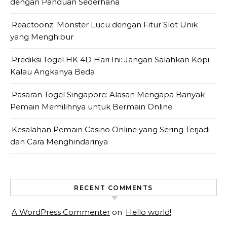
dengan Panduan Sederhana
Reactoonz: Monster Lucu dengan Fitur Slot Unik
yang Menghibur
Prediksi Togel HK 4D Hari Ini: Jangan Salahkan Kopi
Kalau Angkanya Beda
Pasaran Togel Singapore: Alasan Mengapa Banyak
Pemain Memilihnya untuk Bermain Online
Kesalahan Pemain Casino Online yang Sering Terjadi
dan Cara Menghindarinya
RECENT COMMENTS
A WordPress Commenter
on
Hello world!